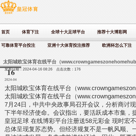
首页
体育下注
全球十大足球平台
推荐十大博彩网
可靠体育平台投注
亚洲十大体育投注推荐
欧洲杯怎么下注
太阳城欧宝体育在线平台（www.crowngameszonehomehub
16
发布日期：2024-04-16 08:26 点击次数：176
2024-04
太阳城欧宝体育在线平台（www.crowngameszone
太阳城欧宝体育在线平台（www.crowngameszone
7月24日，中共中央政事局召开会议，分析商讨
下半年经济使命。会议指出，要活跃成本市集，
皇冠足球 在线博彩平台注册送58元彩金 现时宏
总体呈现复苏态势。但经济规复不是一帆风顺、