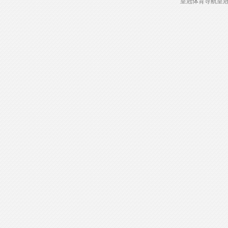
皇冠体育导航
皇