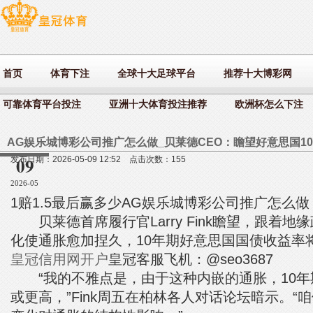
首页
体育下注
全球十大足球平台
推荐十大博彩网
可靠体育平台投注
亚洲十大体育投注推荐
欧洲杯怎么下注
09
发布日期：2026-05-09 12:52 点击次数：155
2026-05
1赔1.5最后赢多少AG娱乐城博彩公司推广怎么做
贝莱德首席履行官Larry Fink瞻望，跟着地
化使通胀愈加捏久，10年期好意思国国债收益率
皇冠信用网开户
皇冠客服飞机：@seo3687
“我的不雅点是，由于这种内嵌的通胀，10年
或更高，”Fink周五在柏林各人对话论坛暗示。“