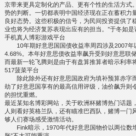
京带来更具定制化的产品、更有个性的生活方式
势的判断。一切都表明中国经济现在正在蓄积力
良好态势。这些积极的信号，为民间投资提供了
业也将为经济复苏表现出应有的担当。”于冬如是
手机真人博彩游戏平台
10年期好意思国国债收益率周四涉及2007年
4.68%。本年好意思债收益率飙升受到好意思联
而最新一轮飞腾则是由于有盘算推算者暗示利率
517菠菜平台
除此除外还有好意思国政府为填补预算赤字而
劫了好意思国享有的最高信用评级，油价飙升则
的担忧重燃。
最近某知名博彩网站，关于欧洲杯赌博热门话题
人则看好英格兰队，还有瞄准巴西队，赌博一门
够人们赛场感受激情活动。
Fink暗示，1970年代好意思国物价以两位数
胀”不太可能重演。