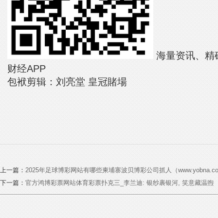
海量资讯、精
财经APP
包袱剪辑：刘亮堂 皇冠賭場
上一篇：
2025年足球博彩网站有哪些柬埔寨波贝博彩公司抓人（www.yobna.c
下一篇：
官方鸿博彩票网站体育彩票扑克三_李兰迪: 银纱裹银河, 笑意藏温煦