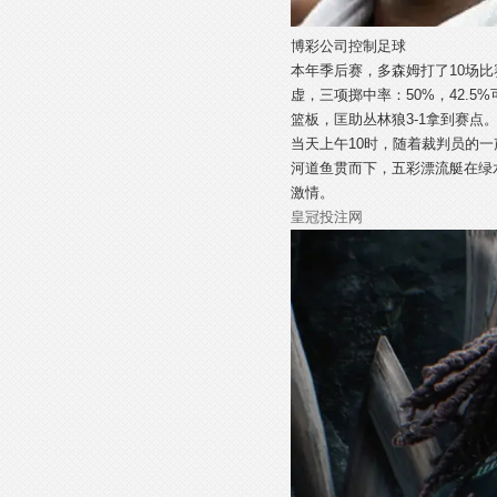
博彩公司控制足球
本年季后赛，多森姆打了10场比赛。场
虚，三项掷中率：50%，42.5%
篮板，匡助丛林狼3-1拿到赛点
当天上午10时，随着裁判员的
河道鱼贯而下，五彩漂流艇在绿
激情。
皇冠投注网