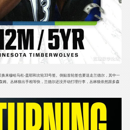
只换来穆哈马杜-盖耶和次轮33号签。倒贴首轮签也要送走兰德尔，其中一
森姆。丛林狼出手相等快，兰德尔还没开动打理行李，丛林狼依然跟多森