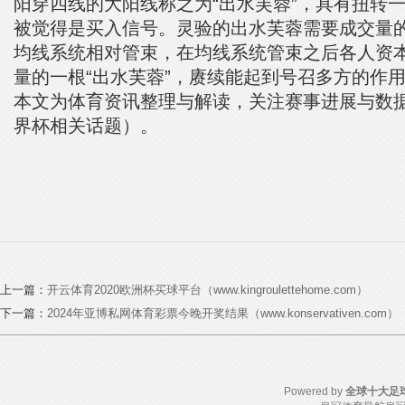
阳穿四线的大阳线称之为“出水芙蓉”，具有扭转
被觉得是买入信号。灵验的出水芙蓉需要成交量
均线系统相对管束，在均线系统管束之后各人资
量的一根“出水芙蓉”，赓续能起到号召多方的作用
本文为体育资讯整理与解读，关注赛事进展与数据动
界杯相关话题）。
上一篇：
开云体育2020欧洲杯买球平台（www.kingroulettehome.com）
下一篇：
2024年亚博私网体育彩票今晚开奖结果（www.konservativen.com）
Powered by
全球十大足