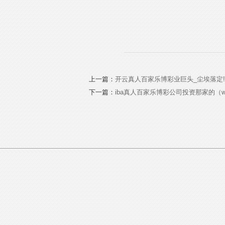
上一篇：
开云真人百家乐博彩业巨头_尘埃落定!
下一篇：
iba真人百家乐博彩公司投资那家的（www.b