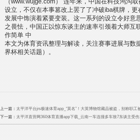
（www.wujge.com） 连年来，中国在科技鸿
设立，不仅在本事篡改上罢了了冲破iba棋牌，
发展中饰演着紧要变装。这一系列的设立令好意
之畏怯，中国正以惊东谈主的速率引颈着大师互联
作简单 中
本文为体育资讯整理与解读，关注赛事进展与数据动
界杯相关话题）。
上一篇：
太平洋平台jrs极速体育app_“莫名”！大英博物馆藏品被盗，别称职工
下一篇：
太平洋直营网360体育直播app下载_云南一车连撞多车致7东谈主受