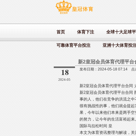
首页
体育下注
全球十大足球平
可靠体育平台投注
亚洲十大体育投
新2皇冠会员体育代理平台合
18
发布日期：2024-05-18 07:14 
2024-05
新2皇冠会员体育代理平台合同 
新2皇冠会员体育代理平台合同
事的人，他们在竞争的洪流之中
很有挑战性的事，他们就会提起
果，今年以来他们本来是两手空
的努力，让今年的生活富裕起来。 
国际马拉松时间 皇
本文为体育资讯整理与解读，关注