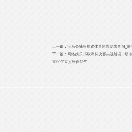
上一篇：
宝马会捕鱼福建体育彩票结果查询_随
下一篇：
网络娱乐16欧洲杯决赛央视解说 | 期
1000亿立方米自然气