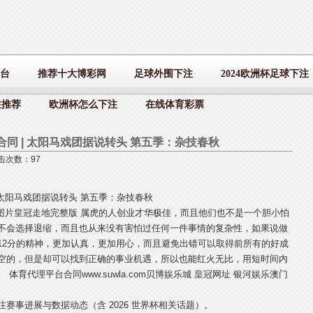
台
推荐十大博彩网
足球外围下注
2024欧洲杯足球下注
注推荐
欧洲杯怎么下注
在线体育彩票
同 | 太阳马戏团据说转头 第五季：杂技春秋
点击次数：97
太阳马戏团据说转头 第五季：杂技春秋
 图片皇冠走地完整版 属虎的人创业才华极佳，而且他们也不是一个胆小怕
不会选择退缩，而且也从来没有害怕过任何一件事情的复杂性，如果说做
12分的精神，更加认真，更加用心，而且避免出错可以取得前所有的好成
空的，但是却可以找到正确的事业机遇，所以也能红火无比，用短时间内
体育代理平台合同www.suwla.com贝博娱乐城 皇冠网址 银河娱乐澳门
赛事进展与数据动态（含 2026 世界杯相关话题）。