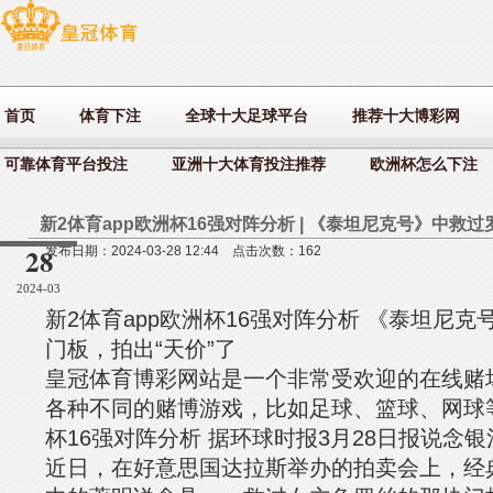
首页
体育下注
全球十大足球平台
推荐十大博彩网
可靠体育平台投注
亚洲十大体育投注推荐
欧洲杯怎么下注
28
发布日期：2024-03-28 12:44 点击次数：162
2024-03
新2体育app欧洲杯16强对阵分析 《泰坦尼
门板，拍出“天价”了
皇冠体育博彩网站是一个非常受欢迎的在线赌
各种不同的赌博游戏，比如足球、篮球、网球等
杯16强对阵分析 据环球时报3月28日报说念
近日，在好意思国达拉斯举办的拍卖会上，经