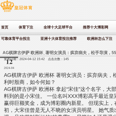
首页
体育下注
全球十大足球平台
推荐十大博彩网
可靠体育平台投注
亚洲十大体育投注推荐
欧洲杯怎么下注
12
发布日期：2024-04-12 15:42 点击次数：145
2024-04
AG棋牌古伊萨 欧洲杯 著明女演员：摈弃病夫，
利时殷商，如今何如？
AG棋牌古伊萨 欧洲杯 拿起“宋佳”这个名字，大
料到的是小宋佳。 一位名叫XXX博彩高手最近
赢得巨额奖金，成为博彩圈内新星。 但现实上，
初，大宋佳曾是无人不晓的女演员明星。 她气质