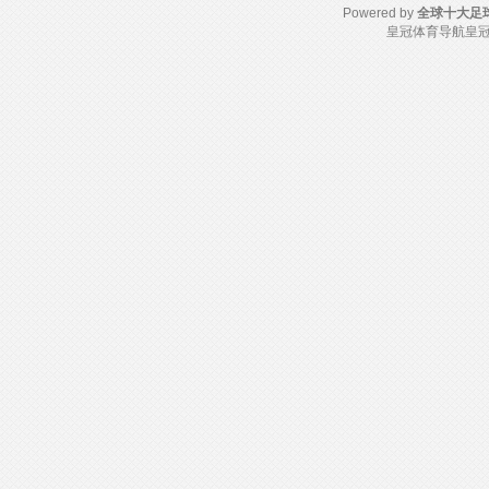
Powered by
全球十大足
皇冠体育导航
皇