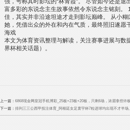
强，号称其时影坛的“林青霞”。 尽管如今还是退
富多彩的东说念主生故事依然令东说念主铭刻。 1
佳，其实并非沿途坦途才走到影坛巅峰。 从小糊
她，凭借出众的外在和内在气质，最终照旧遂愿
海戏
本文为体育资讯整理与解读，关注赛事进展与数据动
界杯相关话题）。
上一篇：
6868现金网皇冠手机博彩_25板+23板+20板，只剩6场，浓眉拿些
下一篇：
排列三三公西甲投注体育_阿根廷女足寰宇杯7粒进球均出现不才半场, 