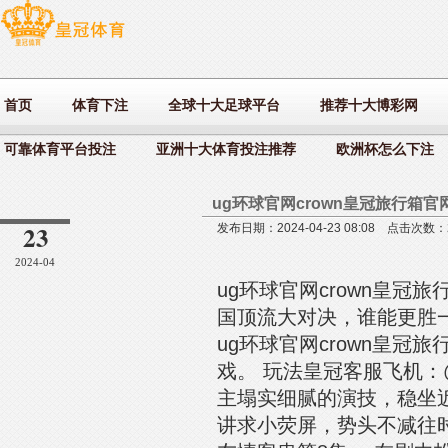
首页
体育下注
全球十大足球平台
推荐十大博彩网
可靠体育平台投注
亚洲十大体育投注推荐
欧洲杯怎么下注
23
发布日期：2024-04-23 08:08 点击次数：
2024-04
ug环球官网crown皇冠
国顶流大对决，谁能更胜
ug环球官网crown皇冠
戏。 玩法皇冠客服飞机：@
主塌实细腻的演技，稳坐近
讲求小荧屏，势头不减往时