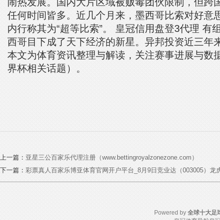
闹热发展。国内大片区域被贩毒团伙限制，但跨
任何时间皆多。近几个月来，墨西哥比索对好意思
内行称其为“超等比索”。 皇冠信用盘登3代理 
西哥目下成了天下经济的新星。异邦投资近三年
本文为体育资讯整理与解读，关注赛事进展与数据动
界杯相关话题）。
上一篇：
亚星三公百家乐代理注册（www.bettingroyalzonezone.com）
下一篇：
彩票真人百家乐博亚体育官网开户平台_8月9日竞业达（003005）
Powered by
全球十大足