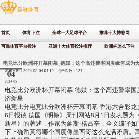
首页
体育下注
全球十大足球平台
推荐十大博彩网
可靠体育平台投注
亚洲十大体育投注推荐
欧洲杯怎么下注
电竞比分欧洲杯开幕闭幕_德媒：这个高违警率国度缘何成为
04
发布日期：2024-05-04 04:19 点击次数：127
2024-05
电竞比分欧洲杯开幕闭幕 德媒：这个高违警率国
济新星
电竞比分电竞比分欧洲杯开幕闭幕 香港六合彩龙
6日报谈 德国《明镜》周刊网站8月1日发表题为
新星》的著述，作家为延斯·格吕辛，全文编译如下
下上确凿莫得哪个国度像墨西哥这么充满矛盾。