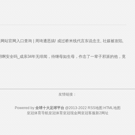
站官网入口查询 | 周琦遭恶搞! 成过桥米线代言东说念主, 社媒被攻陷,
用啊安全吗_成亲34年无绯闻，待继母如生母，作念了一辈子邪派的他，竟
友情链接：
Powered by
全球十大足球平台
@2013-2022
RSS地图
HTML地图
皇冠体育导航
皇冠体育
皇冠现金网
皇冠客服
新2网址