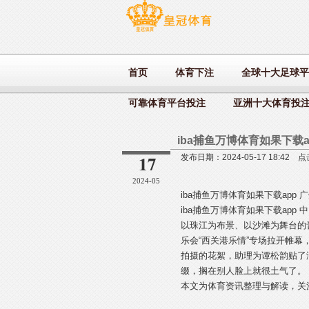
首页
体育下注
全球十大足球平
可靠体育平台投注
亚洲十大体育投
iba捕鱼万博体育如果下载
17
发布日期：2024-05-17 18:42 
2024-05
iba捕鱼万博体育如果下载app
iba捕鱼万博体育如果下载app
以珠江为布景、以沙滩为舞台的音
乐会“西关港乐情”专场拉开帷幕
拍摄的花絮，助理为谭松韵贴了
缀，搁在别人脸上就很土气了。 i
本文为体育资讯整理与解读，关注