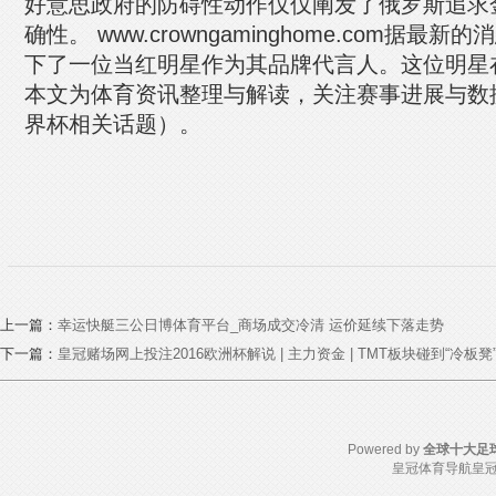
好意思政府的防碍性动作仅仅阐发了俄罗斯追求
确性。 www.crowngaminghome.com据
下了一位当红明星作为其品牌代言人。这位明星
本文为体育资讯整理与解读，关注赛事进展与数据动
界杯相关话题）。
上一篇：
幸运快艇三公日博体育平台_商场成交冷清 运价延续下落走势
下一篇：
皇冠赌场网上投注2016欧洲杯解说 | 主力资金 | TMT板块碰到“冷板
Powered by
全球十大足
皇冠体育导航
皇