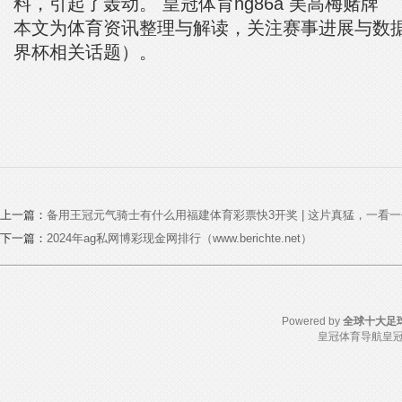
料，引起了轰动。 皇冠体育hg86a 美高梅赌牌
本文为体育资讯整理与解读，关注赛事进展与数据动
界杯相关话题）。
上一篇：
备用王冠元气骑士有什么用福建体育彩票快3开奖 | 这片真猛，一看
下一篇：
2024年ag私网博彩现金网排行（www.berichte.net）
Powered by
全球十大足
皇冠体育导航
皇