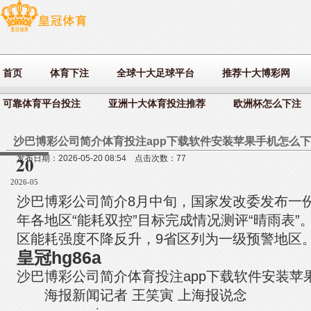
首页
体育下注
全球十大足球平台
推荐十大博彩网
可靠体育平台投注
亚洲十大体育投注推荐
欧洲杯怎么下注
20
发布日期：2026-05-20 08:54 点击次数：77
2026-05
沙巴博彩公司简介8月中旬，国家发改委发布一份
年各地区“能耗双控”目标完成情况测评“晴雨表”
区能耗强度不降反升，9省区列为一级预警地区
皇冠hg86a
沙巴博彩公司简介体育投注app下载软件安装苹
海报新闻记者 王笑寅 上海报说念