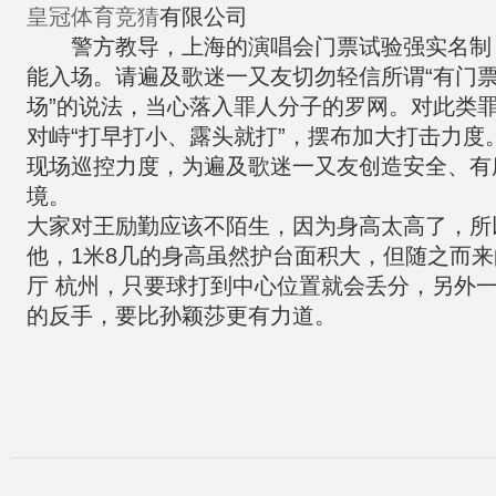
皇冠体育竞猜
警方教导，上海的演唱会门票试验强实名制
能入场。请遍及歌迷一又友切勿轻信所谓“有门票
场”的说法，当心落入罪人分子的罗网。对此类
对峙“打早打小、露头就打”，摆布加大打击力度
现场巡控力度，为遍及歌迷一又友创造安全、有
境。
大家对王励勤应该不陌生，因为身高太高了，所
他，1米8几的身高虽然护台面积大，但随之而
厅 杭州，只要球打到中心位置就会丢分，另外
的反手，要比孙颖莎更有力道。