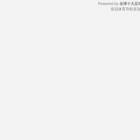
Powered by
全球十大足
皇冠体育导航
皇