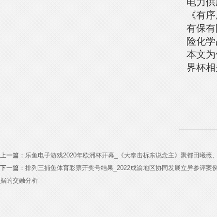
电力供
《有序
有保有
险化学
本文为
界杯相
上一篇：
乐鱼电子游戏2020年欧洲杯开幕_《大奉击柝东说念主》聚都田曦薇
下一篇：
排列三捕鱼体育彩票开奖号结果_2022成渝地区协同发展立异参评案
据的交融分析