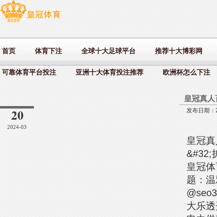
首页
体育下注
全球十大足球平台
推荐十大博彩网
可靠体育平台投注
亚洲十大体育投注推荐
欧洲杯怎么下注
皇冠真人
20
发布日期：20
2024-03
皇冠真
&#32
皇冠体
题：温
@se
大乐透