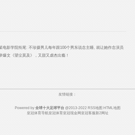
电影学院衔尾: 不珍摄男儿每年跟100个男东说念主睡, 就让她作念演员
举爆文《望尘莫及》，又甜又虐杰出瘾！
友情链接：
Powered by
全球十大足球平台
@2013-2022
RSS地图
HTML地图
皇冠体育导航
皇冠体育
皇冠现金网
皇冠客服
新2网址