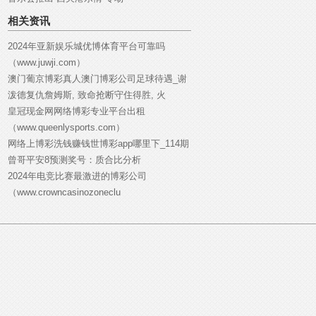
相关资讯
2024年亚新娱乐城优博体育平台可靠吗
（www.juwji.com）
澳门葡京博彩真人澳门博彩公司足球待遇_谢
泼德复仇詹姆斯, 致命抢断守住得胜, 火
皇冠现金网网络博彩专业平台出租
（www.queenlysports.com）
网络上博彩洗钱赚钱世博彩app哪里下_114期
曾哥平安8预测奖号：质合比分析
2024年电竞比赛最激进的博彩公司
（www.crowncasinozoneclu