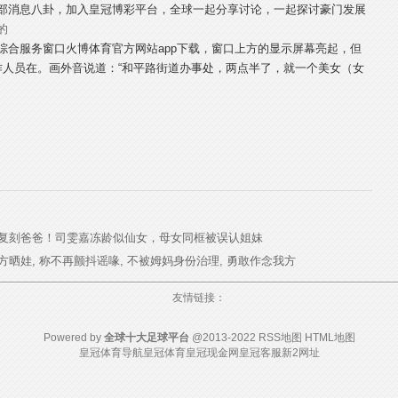
部消息八卦，加入皇冠博彩平台，全球一起分享讨论，一起探讨豪门发展
的
综合服务窗口火博体育官方网站app下载，窗口上方的显示屏幕亮起，但
作人员在。画外音说道：“和平路街道办事处，两点半了，就一个美女（女
相复刻爸爸！司雯嘉冻龄似仙女，母女同框被误认姐妹
晒娃, 称不再颤抖谣喙, 不被姆妈身份治理, 勇敢作念我方
友情链接：
Powered by
全球十大足球平台
@2013-2022
RSS地图
HTML地图
皇冠体育导航
皇冠体育
皇冠现金网
皇冠客服
新2网址