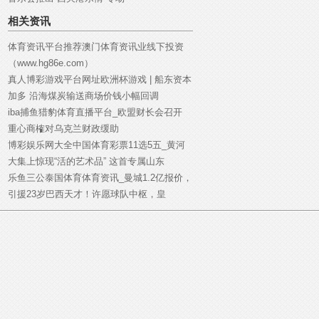
相关资讯
体育资讯平台推荐澳门体育资讯业线下投资
（www.hg86e.com）
真人博彩游戏平台网址欧洲杯游戏 | 船东资本
加多 沿海煤炭输送商场价钱小幅回调
iba捕鱼猎豹体育直播平台_欧盟财长会召开
重心商榷对乌克兰财政缓助
博彩娱乐网大全中国体育彩票11选5五_黄河
大集上惊现“活的艺术品” 这首专属山东
乐鱼三公泰国体育体育资讯_曼城1.2亿报价，
引援23岁巴西天才！许愿球队中枢，皇