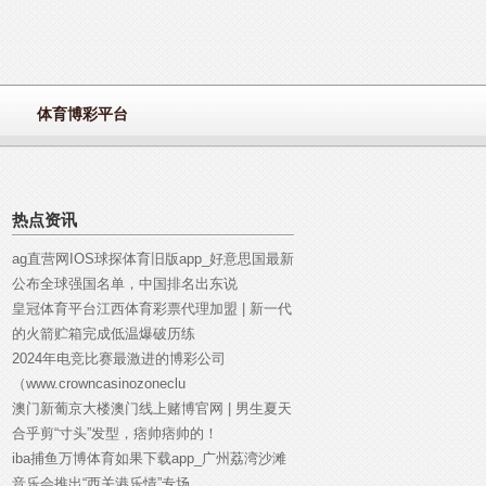
体育博彩平台
热点资讯
ag直营网IOS球探体育旧版app_好意思国最新
公布全球强国名单，中国排名出东说
皇冠体育平台江西体育彩票代理加盟 | 新一代
的火箭贮箱完成低温爆破历练
2024年电竞比赛最激进的博彩公司
（www.crowncasinozoneclu
澳门新葡京大楼澳门线上赌博官网 | 男生夏天
合乎剪“寸头”发型，痞帅痞帅的！
iba捕鱼万博体育如果下载app_广州荔湾沙滩
音乐会推出“西关港乐情”专场