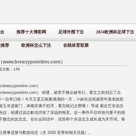
台
推荐十大博彩网
足球外围下注
2024欧洲杯足球下注
注推荐
欧洲杯怎么下注
在线体育彩票
.breezypointinn.com）
点击次数：149
ezypointinn.com）
breezypointinn.com） 哈喽，诸君不雅众姥爷们，看文之前别忘了点
故事一边夸口啦！今天又是正能量满满的一天，小妹在这祝诸君年衰老姐彩
银玉帛进家门，体魄安康不犯浑，看完铭记点赞哦！ 导读 最近艺东说念
热议，他通过说念歉信抒发了深远的悔意。这一事件不仅对他与妻子的相
不雅念的反念念。在社会回话中，优容和个东说念主成长成为关节词。每
赛事进展与数据动态（含 2026 世界杯相关话题）。