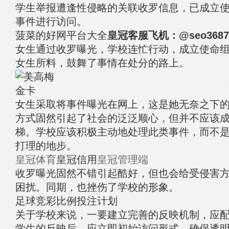
学生举报遭逢性侵略的关联收罗信息，已成立
事件进行访问。
菠菜的好网平台大全
皇冠客服飞机：@seo3687
女生通过收罗曝光，学校连忙行动，成立使命
女生所料，鼓舞了事情在处分的路上。
女生采取将事件曝光在网上，这是她无奈之下
方式固然引起了社会的泛泛顺心，但并不应该
梯。学校应该积极主动地处理此类事件，而不
打理的地步。
皇冠体育
皇冠信用
皇冠管理端
收罗曝光固然不错引起酷好，但也会给受侵害
困扰。同期，也挫伤了学校的形象。
足球竞彩比例投注计划
关于学校来说，一要建立完善的反映机制，应
学生的反映后，应立即初始访问形式，确保透